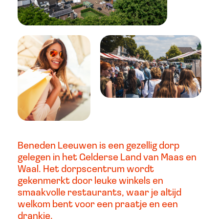
Beneden Leeuwen is een gezellig dorp
gelegen in het Gelderse Land van Maas en
Waal. Het dorpscentrum wordt
gekenmerkt door leuke winkels en
smaakvolle restaurants, waar je altijd
welkom bent voor een praatje en een
drankje.