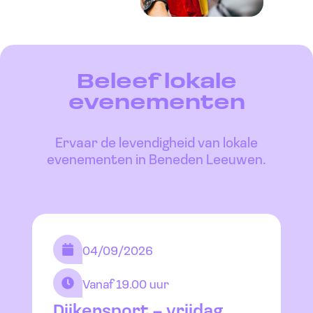
Beleef lokale
evenementen
Ervaar de levendigheid van lokale
evenementen in Beneden Leeuwen.
04/09/2026
Vanaf 19.00 uur
Dijkensport – vrijdag