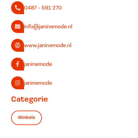
0487 - 591 270
info@janinemode.nl
www.janinemode.nl
janinemode
janinemode
Categorie
Winkels