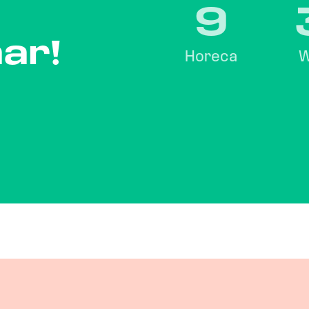
9
aar!
Horeca
W