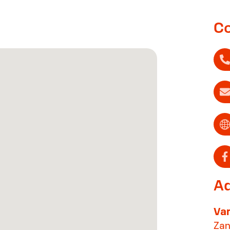
C
A
Van
Zan