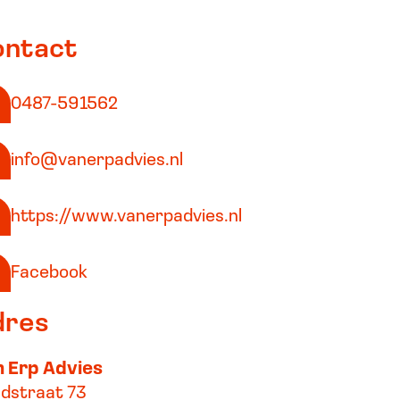
ontact
0487-591562
info@vanerpadvies.nl
https://www.vanerpadvies.nl
Facebook
dres
 Erp Advies
dstraat 73