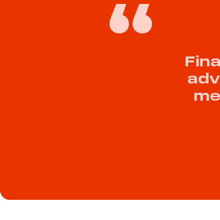
Fina
adv
me