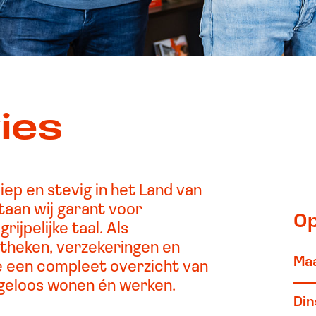
ies
iep en stevig in het Land van
taan wij garant voor
Op
rijpelijke taal. Als
otheken, verzekeringen en
Ma
we een compleet overzicht van
orgeloos wonen én werken.
Di