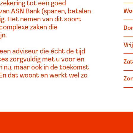
zekering tot een goed
van ASN Bank (sparen, betalen
Wo
ig. Het nemen van dit soort
k complexe zaken die
Do
jn.
Vri
een adviseur die écht de tijd
ces zorgvuldig met u voor en
Za
een nu, maar ook in de toekomst
. En dat woont en werkt wel zo
Zo