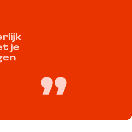
rlijk
t je
gen