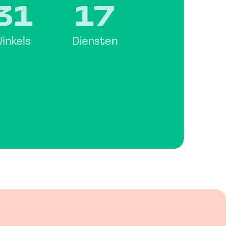
31
17
inkels
Diensten