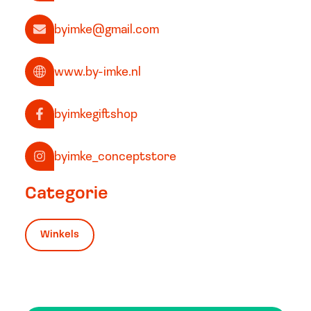
byimke@gmail.com
www.by-imke.nl
byimkegiftshop
byimke_conceptstore
Categorie
Winkels