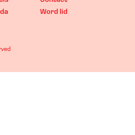
els
Contact
da
Word lid
erved