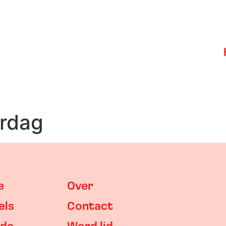
erdag
e
Over
els
Contact