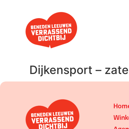
Dijkensport – zat
Hom
Wink